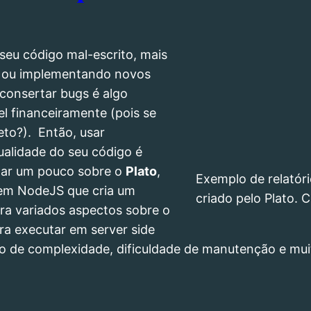
seu código mal-escrito, mais
gs ou implementando novos
 consertar bugs é algo
el financeiramente (pois se
eto?). Então, usar
alidade do seu código é
alar um pouco sobre o
Plato
,
Exemplo de relatór
 em NodeJS que cria um
criado pelo Plato. C
tra variados aspectos sobre o
ara executar em server side
culo de complexidade, dificuldade de manutenção e mui