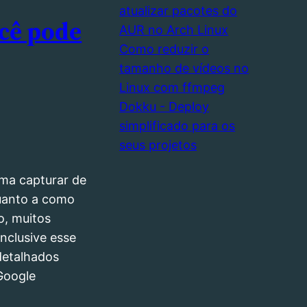
atualizar pacotes do
ocê pode
AUR no Arch Linux
Como reduzir o
tamanho de vídeos no
Linux com ffmpeg
Dokku - Deploy
simplificado para os
seus projetos
ma capturar de
uanto a como
o, muitos
 inclusive esse
detalhados
 Google