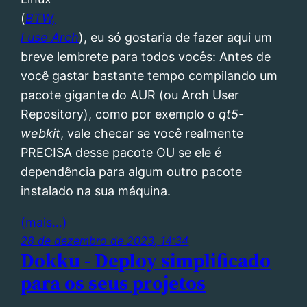
(
BTW,
I use Arch
), eu só gostaria de fazer aqui um
breve lembrete para todos vocês: Antes de
você gastar bastante tempo compilando um
pacote gigante do AUR (ou Arch User
Repository), como por exemplo o
qt5-
webkit
, vale checar se você realmente
PRECISA desse pacote OU se ele é
dependência para algum outro pacote
instalado na sua máquina.
(mais…)
28 de dezembro de 2023, 14:34
Dokku - Deploy simplificado
para os seus projetos