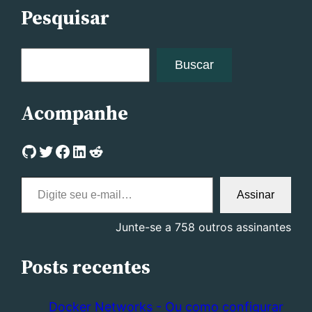
Pesquisar
P
Buscar
e
s
Acompanhe
q
u
Link para o meu perfil no Github
Link para o meu perfil no Twitter
Link para a minha página no Facebook
Link para o meu perfil no Linkedin
Link para o meu perfil no Reddit
i
s
Digite seu e-mail…
a
Assinar
r
Junte-se a 758 outros assinantes
Posts recentes
Docker Networks - Ou como configurar