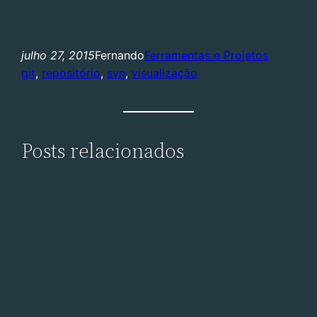
julho 27, 2015
Fernando
Ferramentas e Projetos
git
, 
repositório
, 
svn
, 
visualização
Posts relacionados