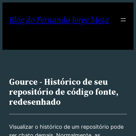
Pular
para
Blog do Fernando Jorge Mota
o
conteúdo
Gource - Histórico de seu
repositório de código fonte,
redesenhado
Visualizar o histórico de um repositório pode
ser chato demais. Normalmente, as